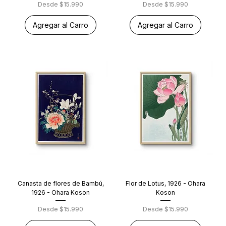
Precio de oferta
Precio de oferta
Desde
$15.990
Desde
$15.990
Agregar al Carro
Agregar al Carro
Canasta de flores de Bambú,
Flor de Lotus, 1926 - Ohara
1926 - Ohara Koson
Koson
Precio de oferta
Precio de oferta
Desde
$15.990
Desde
$15.990