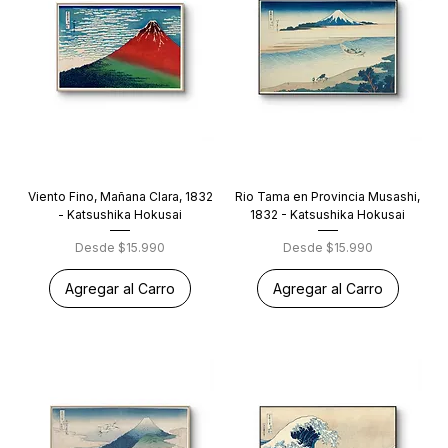
Viento Fino, Mañana Clara, 1832
Rio Tama en Provincia Musashi,
- Katsushika Hokusai
1832 - Katsushika Hokusai
Precio de oferta
Precio de oferta
Desde
$15.990
Desde
$15.990
Agregar al Carro
Agregar al Carro