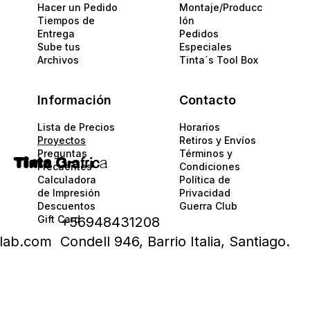
Hacer un Pedido
Montaje/Producc
Tiempos de
Ión
Entrega
Pedidos
Sube tus
Especiales
Archivos
Tinta´s Tool Box
Información
Contacto
Lista de Precios
Horarios
Proyectos
Retiros y Envíos
Preguntas
Términos y
Tinta
Gra
fric
a
Frecuentes
Condiciones
Calculadora
Política de
de Impresión
Privacidad​​
Descuentos
Guerra Club
Gift Card
+56948431208
alab.com
Condell 946, Barrio Italia, Santiago.