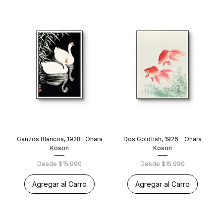
Ganzos Blancos, 1928- Ohara
Dos Goldfish, 1926 - Ohara
Koson
Koson
Precio de oferta
Precio de oferta
Desde
$15.990
Desde
$15.990
Agregar al Carro
Agregar al Carro