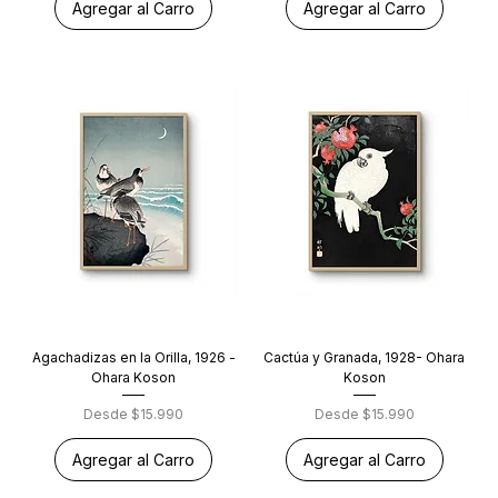
Agregar al Carro
Agregar al Carro
Agachadizas en la Orilla, 1926 -
Cactúa y Granada, 1928- Ohara
Ohara Koson
Koson
Precio de oferta
Precio de oferta
Desde
$15.990
Desde
$15.990
Agregar al Carro
Agregar al Carro