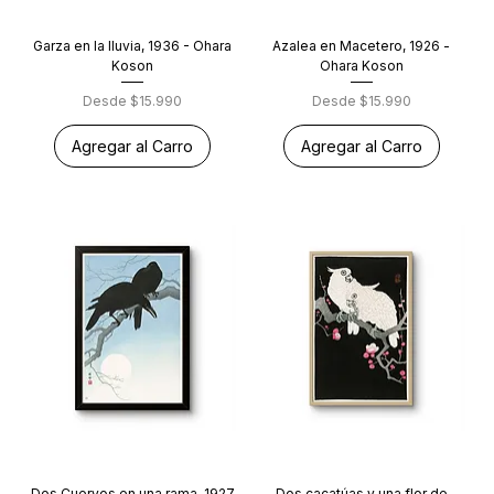
Garza en la lluvia, 1936 - Ohara
Azalea en Macetero, 1926 -
Koson
Ohara Koson
Precio de oferta
Precio de oferta
Desde
$15.990
Desde
$15.990
Agregar al Carro
Agregar al Carro
Dos Cuervos en una rama, 1927
Dos cacatúas y una flor de