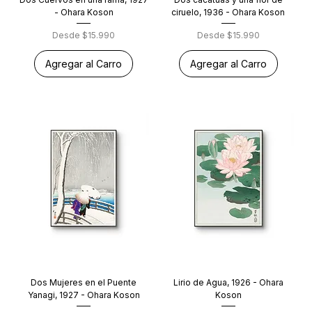
- Ohara Koson
ciruelo, 1936 - Ohara Koson
Precio de oferta
Precio de oferta
Desde
$15.990
Desde
$15.990
Agregar al Carro
Agregar al Carro
Dos Mujeres en el Puente
Lirio de Agua, 1926 - Ohara
Yanagi, 1927 - Ohara Koson
Koson