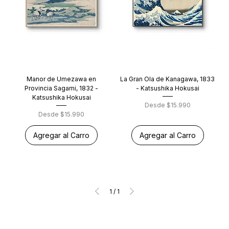
Manor de Umezawa en
La Gran Ola de Kanagawa, 1833
Provincia Sagami, 1832 -
- Katsushika Hokusai
Katsushika Hokusai
Precio de oferta
Desde
$15.990
Precio de oferta
Desde
$15.990
Agregar al Carro
Agregar al Carro
1
/
1