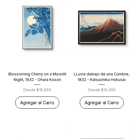
Blossoming Cherry on a Moonlit
LLuvia debajo de una Cumbre,
Night, 1932 - Ohara Koson
1832 - Katsushika Hokusai
Precio de oferta
Precio de oferta
Desde
$15.990
Desde
$15.990
Agregar al Carro
Agregar al Carro