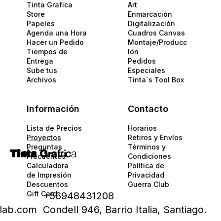
Tinta Grafica
Art
Store
Enmarcación
Papeles​
Digitalización
Agenda una Hora
Cuadros Canvas
Hacer un Pedido
Montaje/Producc
Tiempos de
Ión
Entrega
Pedidos
Sube tus
Especiales
Archivos
Tinta´s Tool Box
Información
Contacto
Lista de Precios
Horarios
Proyectos
Retiros y Envíos
Preguntas
Términos y
Tinta
Gra
fric
a
Frecuentes
Condiciones
Calculadora
Política de
de Impresión
Privacidad​​
Descuentos
Guerra Club
Gift Card
+56948431208
alab.com
Condell 946, Barrio Italia, Santiago.