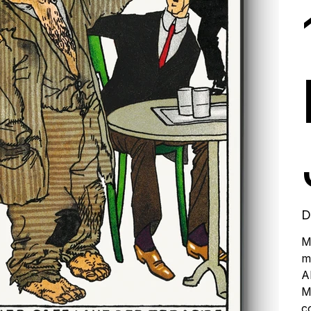
D
M
m
A
M
c