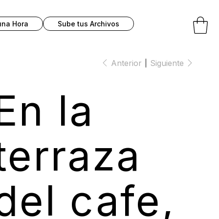
una Hora
Sube tus Archivos
Anterior
Siguiente
En la
terraza
del cafe,