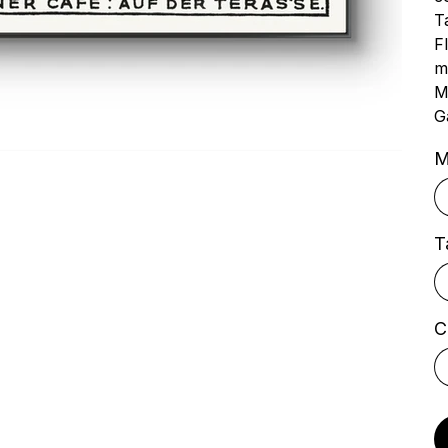
T
F
m
M
Ga
M
T
C