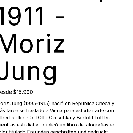
1911 -
Moriz
Jung
Precio
esde
$15.990
oriz Jung (1885–1915) nació en República Checa y
ás tarde se trasladó a Viena para estudiar arte con
lfred Roller, Carl Otto Czeschka y Bertold Löffler.
ientras estudiaba, publicó un libro de xilografías en
olor titulado Freunden geschnitten und gedruckt.