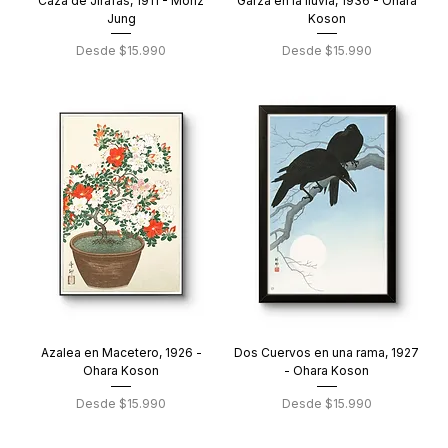
Caza de Jirafas, 1911 - Moriz
Garza en la lluvia, 1936 - Ohara
Jung
Koson
Precio de oferta
Precio de oferta
Desde
$15.990
Desde
$15.990
Azalea en Macetero, 1926 -
Dos Cuervos en una rama, 1927
Ohara Koson
- Ohara Koson
Precio de oferta
Precio de oferta
Desde
$15.990
Desde
$15.990