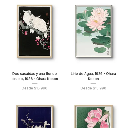
Dos cacatúas y una flor de
Lirio de Agua, 1926 - Ohara
ciruelo, 1936 - Ohara Koson
Koson
Precio de oferta
Precio de oferta
Desde
$15.990
Desde
$15.990