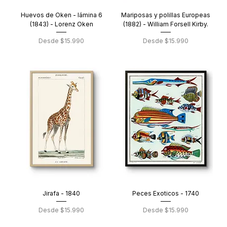
Huevos de Oken - lámina 6
Mariposas y polillas Europeas
(1843) - Lorenz Oken
(1882) - William Forsell Kirby.
Precio de oferta
Precio de oferta
Desde
$15.990
Desde
$15.990
Jirafa - 1840
Peces Exoticos - 1740
Precio de oferta
Precio de oferta
Desde
$15.990
Desde
$15.990