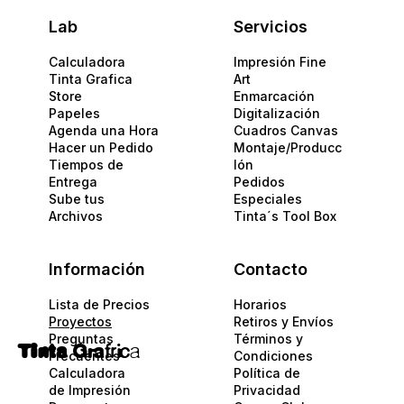
Lab
Servicios
Calculadora
Impresión Fine
Tinta Grafica
Art
Store
Enmarcación
Papeles​
Digitalización
Agenda una Hora
Cuadros Canvas
Hacer un Pedido
Montaje/Producc
Tiempos de
Ión
Entrega
Pedidos
Sube tus
Especiales
Archivos
Tinta´s Tool Box
Información
Contacto
Lista de Precios
Horarios
Proyectos
Retiros y Envíos
Preguntas
Términos y
Tinta
Gra
fric
a
Frecuentes
Condiciones
Calculadora
Política de
de Impresión
Privacidad​​