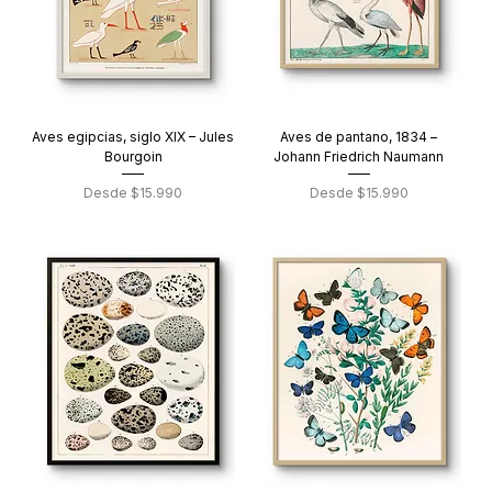
Aves egipcias, siglo XIX – Jules
Aves de pantano, 1834 –
Bourgoin
Johann Friedrich Naumann
Precio de oferta
Precio de oferta
Desde
$15.990
Desde
$15.990