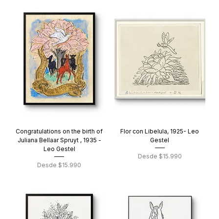
Congratulations on the birth of
Flor con Libelula, 1925- Leo
Juliana Bellaar Spruyt , 1935 -
Gestel
Leo Gestel
Precio de oferta
Desde
$15.990
Precio de oferta
Desde
$15.990