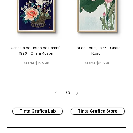
Canasta de flores de Bambú,
Flor de Lotus, 1926 - Ohara
1926 - Ohara Koson
Koson
Precio de oferta
Precio de oferta
Desde
$15.990
Desde
$15.990
1
/
3
Tinta Grafica Lab
Tinta Grafica Store