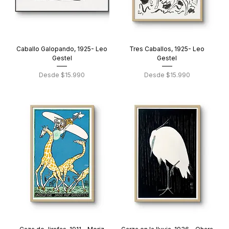
Caballo Galopando, 1925- Leo
Tres Caballos, 1925- Leo
Gestel
Gestel
Precio de oferta
Precio de oferta
Desde
$15.990
Desde
$15.990