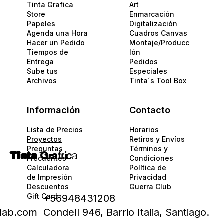
Tinta Grafica
Art
Store
Enmarcación
Papeles​
Digitalización
Agenda una Hora
Cuadros Canvas
Hacer un Pedido
Montaje/Producc
Tiempos de
Ión
Entrega
Pedidos
Sube tus
Especiales
Archivos
Tinta´s Tool Box
Información
Contacto
Lista de Precios
Horarios
Proyectos
Retiros y Envíos
Preguntas
Términos y
Tinta
Gra
fric
a
Frecuentes
Condiciones
Calculadora
Política de
de Impresión
Privacidad​​
Descuentos
Guerra Club
Gift Card
+56948431208
alab.com
Condell 946, Barrio Italia, Santiago.