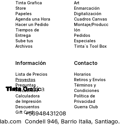
Tinta Grafica
Art
Store
Enmarcación
Papeles​
Digitalización
Agenda una Hora
Cuadros Canvas
Hacer un Pedido
Montaje/Producc
Tiempos de
Ión
Entrega
Pedidos
Sube tus
Especiales
Archivos
Tinta´s Tool Box
Información
Contacto
Lista de Precios
Horarios
Proyectos
Retiros y Envíos
Preguntas
Términos y
Tinta
Gra
fric
a
Frecuentes
Condiciones
Calculadora
Política de
de Impresión
Privacidad​​
Descuentos
Guerra Club
Gift Card
+56948431208
alab.com
Condell 946, Barrio Italia, Santiago.