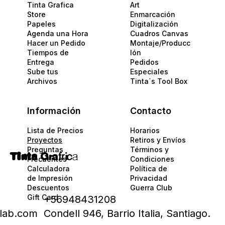
Tinta Grafica
Art
Store
Enmarcación
Papeles​
Digitalización
Agenda una Hora
Cuadros Canvas
Hacer un Pedido
Montaje/Producc
Tiempos de
Ión
Entrega
Pedidos
Sube tus
Especiales
Archivos
Tinta´s Tool Box
Información
Contacto
Lista de Precios
Horarios
Proyectos
Retiros y Envíos
Preguntas
Términos y
Tinta
Gra
fric
a
Frecuentes
Condiciones
Calculadora
Política de
de Impresión
Privacidad​​
Descuentos
Guerra Club
Gift Card
+56948431208
alab.com
Condell 946, Barrio Italia, Santiago.