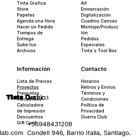
Tinta Grafica
Art
Store
Enmarcación
Papeles​
Digitalización
Agenda una Hora
Cuadros Canvas
Hacer un Pedido
Montaje/Producc
Tiempos de
Ión
Entrega
Pedidos
Sube tus
Especiales
Archivos
Tinta´s Tool Box
Información
Contacto
Lista de Precios
Horarios
Proyectos
Retiros y Envíos
Preguntas
Términos y
Tinta
Gra
fric
a
Frecuentes
Condiciones
Calculadora
Política de
de Impresión
Privacidad​​
Descuentos
Guerra Club
Gift Card
+56948431208
alab.com
Condell 946, Barrio Italia, Santiago.