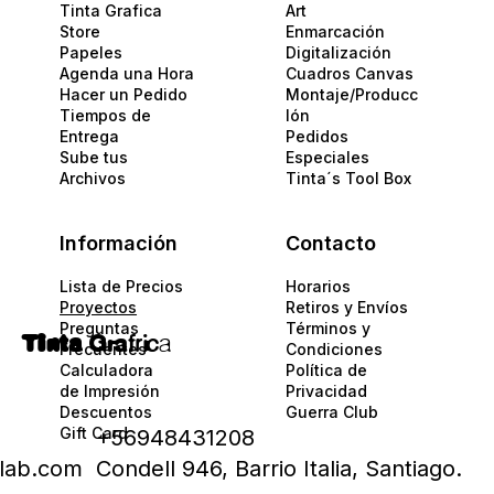
Tinta Grafica
Art
Store
Enmarcación
Papeles​
Digitalización
Agenda una Hora
Cuadros Canvas
Hacer un Pedido
Montaje/Producc
Tiempos de
Ión
Entrega
Pedidos
Sube tus
Especiales
Archivos
Tinta´s Tool Box
Información
Contacto
Lista de Precios
Horarios
Proyectos
Retiros y Envíos
Preguntas
Términos y
Tinta
Gra
fric
a
Frecuentes
Condiciones
Calculadora
Política de
de Impresión
Privacidad​​
Descuentos
Guerra Club
Gift Card
+56948431208
alab.com
Condell 946, Barrio Italia, Santiago.