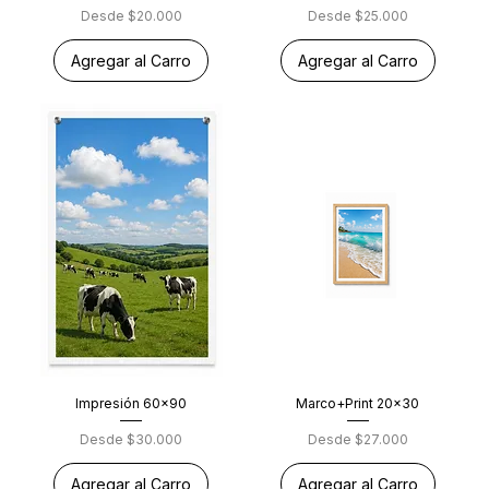
Precio de oferta
Precio de oferta
Desde
$20.000
Desde
$25.000
Agregar al Carro
Agregar al Carro
Impresión 60x90
Marco+Print 20x30
Precio de oferta
Precio de oferta
Desde
$30.000
Desde
$27.000
Agregar al Carro
Agregar al Carro