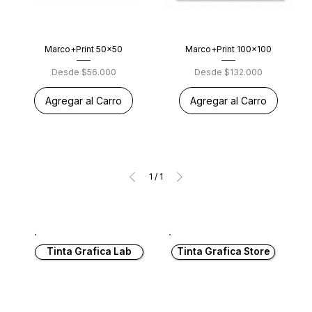
Marco+Print 50x50
Marco+Print 100x100
Precio de oferta
Precio de oferta
Desde
$56.000
Desde
$132.000
Agregar al Carro
Agregar al Carro
1
/
1
Tinta Grafica Lab
Tinta Grafica Store