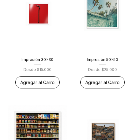
Impresión 30x30
Impresión 50x50
Precio de oferta
Precio de oferta
Desde
$15.000
Desde
$25.000
Agregar al Carro
Agregar al Carro