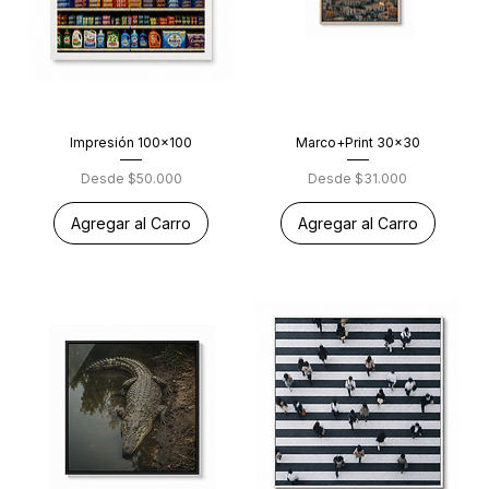
Impresión 100x100
Marco+Print 30x30
Precio de oferta
Precio de oferta
Desde
$50.000
Desde
$31.000
Agregar al Carro
Agregar al Carro