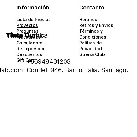
Información
Contacto
Lista de Precios
Horarios
Proyectos
Retiros y Envíos
Preguntas
Términos y
Tinta
Gra
fric
a
Frecuentes
Condiciones
Calculadora
Política de
de Impresión
Privacidad​​
Descuentos
Guerra Club
Gift Card
+56948431208
alab.com
Condell 946, Barrio Italia, Santiago.