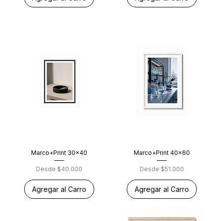
Marco+Print 30x40
Marco+Print 40x60
Precio de oferta
Precio de oferta
Desde
$40.000
Desde
$51.000
Agregar al Carro
Agregar al Carro