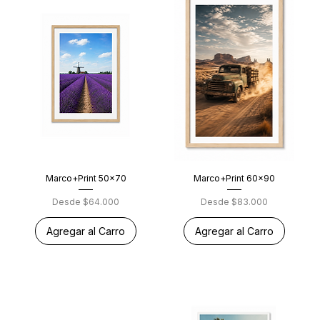
Marco+Print 50x70
Marco+Print 60x90
Precio de oferta
Precio de oferta
Desde
$64.000
Desde
$83.000
Agregar al Carro
Agregar al Carro