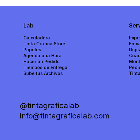
Lab
Ser
Calculadora
Impr
Tinta Grafica Store
Enma
Papeles​
Digit
Agenda una Hora
Cuad
Hacer un Pedido
Mont
Tiempos de Entrega
Pedi
Sube tus Archivos
Tint
@tintagraficalab
info@tintagraficalab.com