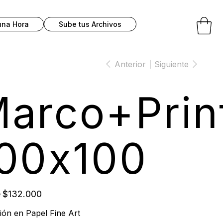
una Hora
Sube tus Archivos
Anterior
Siguiente
arco+Prin
00x100
Precio
e
$132.000
ión en Papel Fine Art