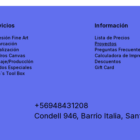
vicios
Información
esión Fine Art
Lista de Precios
rcación
Proyectos
alización
Preguntas Frecuent
ros Canvas
Calculadora de Impr
aje/ProduccIón
Descuentos
dos Especiales
Gift Card
a´s Tool Box
+56948431208
Condell 946, Barrio Italia, San