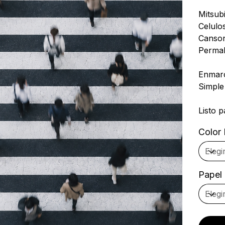
Mitsub
Celulo
Canson
Permal
Enmarc
Simple
Listo p
Color
Papel