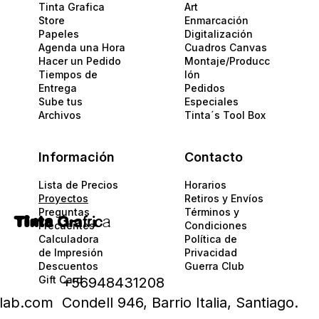
Tinta Grafica
Art
Store
Enmarcación
Papeles​
Digitalización
Agenda una Hora
Cuadros Canvas
Hacer un Pedido
Montaje/Producc
Tiempos de
Ión
Entrega
Pedidos
Sube tus
Especiales
Archivos
Tinta´s Tool Box
Información
Contacto
Lista de Precios
Horarios
Proyectos
Retiros y Envíos
Preguntas
Términos y
Tinta
Gra
fric
a
Frecuentes
Condiciones
Calculadora
Política de
de Impresión
Privacidad​​
Descuentos
Guerra Club
Gift Card
+56948431208
alab.com
Condell 946, Barrio Italia, Santiago.