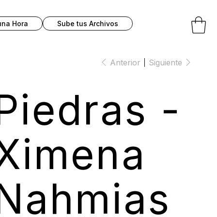
una Hora
Sube tus Archivos
Anterior
Siguiente
Piedras -
Ximena
Nahmias