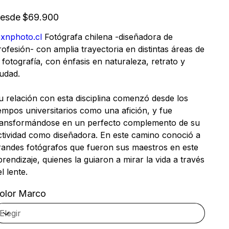
Precio
esde
$69.900
xnphoto.cl
Fotógrafa chilena -diseñadora de
rofesión- con amplia trayectoria en distintas áreas de
a fotografía, con énfasis en naturaleza, retrato y
iudad.
u relación con esta disciplina comenzó desde los
iempos universitarios como una afición, y fue
ransformándose en un perfecto complemento de su
ctividad como diseñadora. En este camino conoció a
randes fotógrafos que fueron sus maestros en este
prendizaje, quienes la guiaron a mirar la vida a través
el lente.
olor Marco