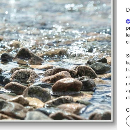
D
@
p
l
c
S
t
t
a
g
a
d
C