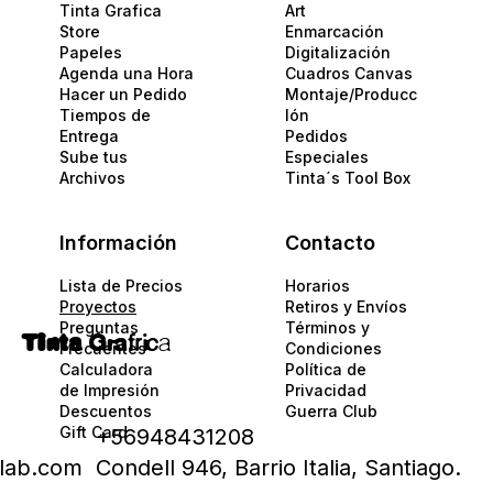
Tinta Grafica
Art
Store
Enmarcación
Papeles​
Digitalización
Agenda una Hora
Cuadros Canvas
Hacer un Pedido
Montaje/Producc
Tiempos de
Ión
Entrega
Pedidos
Sube tus
Especiales
Archivos
Tinta´s Tool Box
Información
Contacto
Lista de Precios
Horarios
Proyectos
Retiros y Envíos
Preguntas
Términos y
Tinta
Gra
fric
a
Frecuentes
Condiciones
Calculadora
Política de
de Impresión
Privacidad​​
Descuentos
Guerra Club
Gift Card
+56948431208
alab.com
Condell 946, Barrio Italia, Santiago.