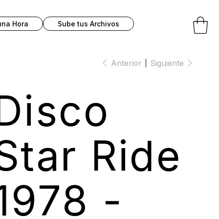
una Hora
Sube tus Archivos
Anterior
Siguiente
Disco
Star Ride
1978 -