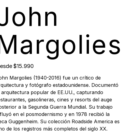
John
Margolies
Precio
esde
$15.990
ohn Margolies (1940-2016) fue un crítico de
rquitectura y fotógrafo estadounidense. Documentó
a arquitectura popular de EE.UU., capturando
estaurantes, gasolineras, cines y resorts del auge
osterior a la Segunda Guerra Mundial. Su trabajo
nfluyó en el posmodernismo y en 1978 recibió la
eca Guggenheim. Su colección Roadside America es
no de los registros más completos del siglo XX.