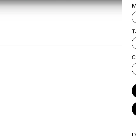
M
T
C
D