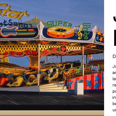
D
J
a
l
r
p
i
b
u