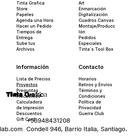
Tinta Grafica
Art
Store
Enmarcación
Papeles​
Digitalización
Agenda una Hora
Cuadros Canvas
Hacer un Pedido
Montaje/Producc
Tiempos de
Ión
Entrega
Pedidos
Sube tus
Especiales
Archivos
Tinta´s Tool Box
Información
Contacto
Lista de Precios
Horarios
Proyectos
Retiros y Envíos
Preguntas
Términos y
Tinta
Gra
fric
a
Frecuentes
Condiciones
Calculadora
Política de
de Impresión
Privacidad​​
Descuentos
Guerra Club
Gift Card
+56948431208
alab.com
Condell 946, Barrio Italia, Santiago.