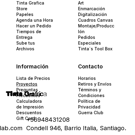
Tinta Grafica
Art
Store
Enmarcación
Papeles​
Digitalización
Agenda una Hora
Cuadros Canvas
Hacer un Pedido
Montaje/Producc
Tiempos de
Ión
Entrega
Pedidos
Sube tus
Especiales
Archivos
Tinta´s Tool Box
Información
Contacto
Lista de Precios
Horarios
Proyectos
Retiros y Envíos
Preguntas
Términos y
Tinta
Gra
fric
a
Frecuentes
Condiciones
Calculadora
Política de
de Impresión
Privacidad​​
Descuentos
Guerra Club
Gift Card
+56948431208
alab.com
Condell 946, Barrio Italia, Santiago.