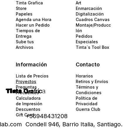
Tinta Grafica
Art
Store
Enmarcación
Papeles​
Digitalización
Agenda una Hora
Cuadros Canvas
Hacer un Pedido
Montaje/Producc
Tiempos de
Ión
Entrega
Pedidos
Sube tus
Especiales
Archivos
Tinta´s Tool Box
Información
Contacto
Lista de Precios
Horarios
Proyectos
Retiros y Envíos
Preguntas
Términos y
Tinta
Gra
fric
a
Frecuentes
Condiciones
Calculadora
Política de
de Impresión
Privacidad​​
Descuentos
Guerra Club
Gift Card
+56948431208
alab.com
Condell 946, Barrio Italia, Santiago.