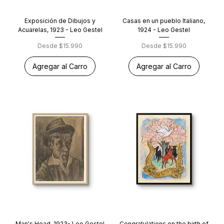
Exposición de Dibujos y
Casas en un pueblo Italiano,
Acuarelas, 1923 - Leo Gestel
1924 - Leo Gestel
Precio de oferta
Precio de oferta
Desde
$15.990
Desde
$15.990
Agregar al Carro
Agregar al Carro
Man's Head, 1923- Leo Gestel
Congratulations on the birth of