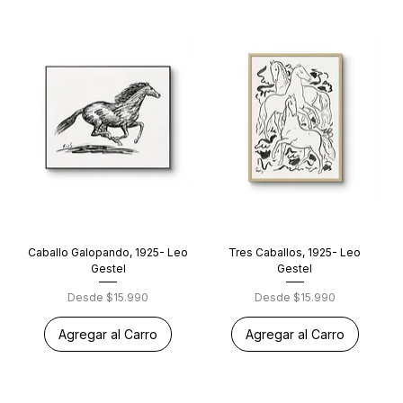
Caballo Galopando, 1925- Leo
Tres Caballos, 1925- Leo
Gestel
Gestel
Precio de oferta
Precio de oferta
Desde
$15.990
Desde
$15.990
Agregar al Carro
Agregar al Carro