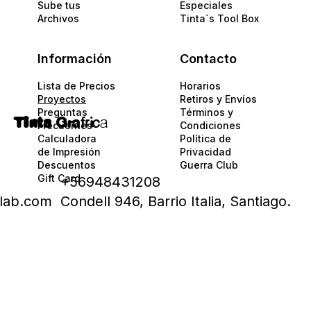
Sube tus
Especiales
Archivos
Tinta´s Tool Box
Información
Contacto
Lista de Precios
Horarios
Proyectos
Retiros y Envíos
Preguntas
Términos y
Tinta
Gra
fric
a
Frecuentes
Condiciones
Calculadora
Política de
de Impresión
Privacidad​​
Descuentos
Guerra Club
Gift Card
+56948431208
alab.com
Condell 946, Barrio Italia, Santiago.