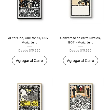
All for One, One for All, 1907 -
Conversación entre Rivales,
Moriz Jung
1907 - Moriz Jung
Precio de oferta
Precio de oferta
Desde
$15.990
Desde
$15.990
Agregar al Carro
Agregar al Carro