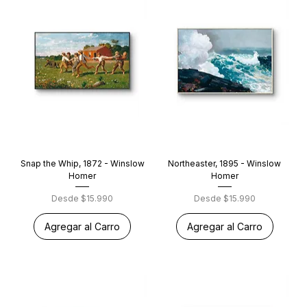
Snap the Whip, 1872 - Winslow
Northeaster, 1895 - Winslow
Homer
Homer
Precio de oferta
Precio de oferta
Desde
$15.990
Desde
$15.990
Agregar al Carro
Agregar al Carro