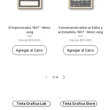
El Improvisador, 1907 - Moriz
Conversación entre un Editor y
Jung
un Estadista, 1907 - Moriz Jung
Precio de oferta
Precio de oferta
Desde
$15.990
Desde
$15.990
Agregar al Carro
Agregar al Carro
1
/
4
Tinta Grafica Lab
Tinta Grafica Store