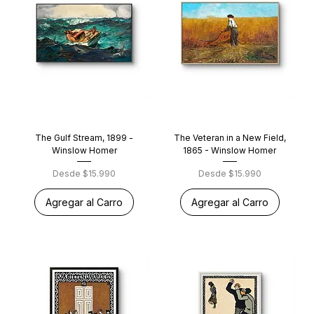
The Gulf Stream, 1899 -
The Veteran in a New Field,
Winslow Homer
1865 - Winslow Homer
Precio de oferta
Precio de oferta
Desde
$15.990
Desde
$15.990
Agregar al Carro
Agregar al Carro