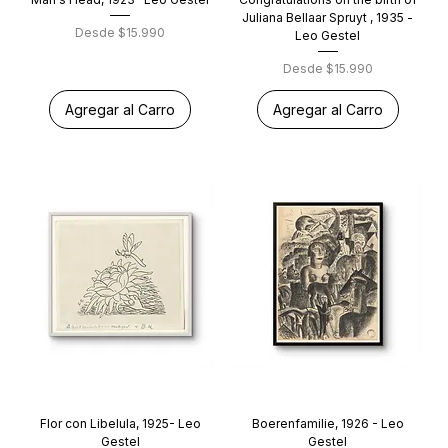
Juliana Bellaar Spruyt , 1935 -
Precio de oferta
Desde
$15.990
Leo Gestel
Precio de oferta
Desde
$15.990
Agregar al Carro
Agregar al Carro
Flor con Libelula, 1925- Leo
Boerenfamilie, 1926 - Leo
Gestel
Gestel